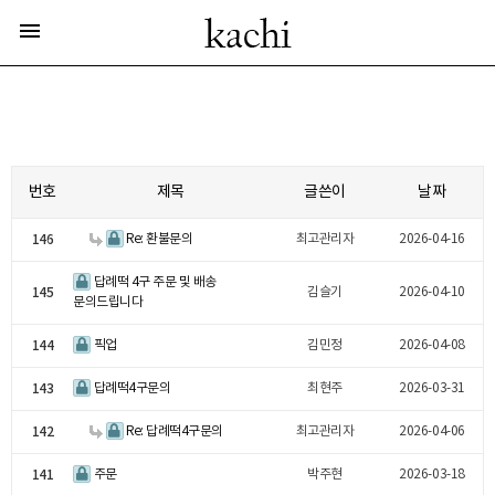
menu
번호
제목
글쓴이
날짜
146
Re: 환불문의
최고관리자
2026-04-16
답례떡 4구 주문 및 배송
145
김슬기
2026-04-10
문의드립니다
144
픽업
김민정
2026-04-08
143
답례떡4구문의
최현주
2026-03-31
142
Re: 답례떡4구문의
최고관리자
2026-04-06
141
주문
박주현
2026-03-18